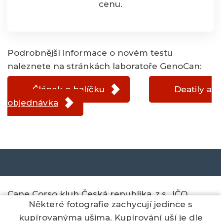
cenu.
Podrobnější informace o novém testu
naleznete na stránkách laboratoře GenoCan:
Článek o balíčku
Deatily a
objednávka
Cane Corso klub Česká republika, z.s., IČO
Některé fotografie zachycují jedince s
67983219
kupírovanýma ušima. Kupírování uší je dle