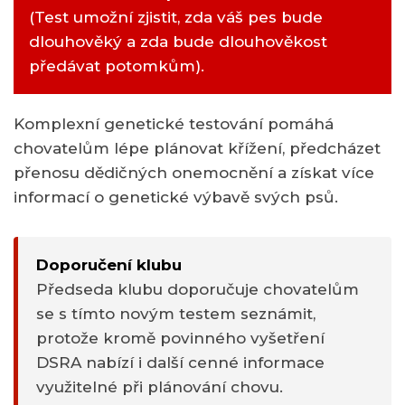
(Test umožní zjistit, zda váš pes bude
dlouhověký a zda bude dlouhověkost
předávat potomkům).
Komplexní genetické testování pomáhá
chovatelům lépe plánovat křížení, předcházet
přenosu dědičných onemocnění a získat více
informací o genetické výbavě svých psů.
Doporučení klubu
Předseda klubu doporučuje chovatelům
se s tímto novým testem seznámit,
protože kromě povinného vyšetření
DSRA nabízí i další cenné informace
využitelné při plánování chovu.